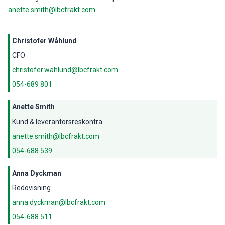
anette.smith@lbcfrakt.com
Christofer Wåhlund
CFO
christofer.wahlund@lbcfrakt.com
054-689 801
Anette Smith
Kund & leverantörsreskontra
anette.smith@lbcfrakt.com
054-688 539
Anna Dyckman
Redovisning
anna.dyckman@lbcfrakt.com
054-688 511