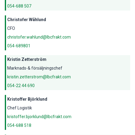
054-688 507
Christofer Wåhlund
CFO
christofer.wahlund@lbcfrakt.com
054-689801
Kristin Zetterström
Marknads-& försäljningschef
kristin.zetterstrom@lbcfrakt.com
054-22 44 690
Kristoffer Björklund
Chef Logistik
kristoffer.bjorklund@lbcfrakt.com
054-688 518