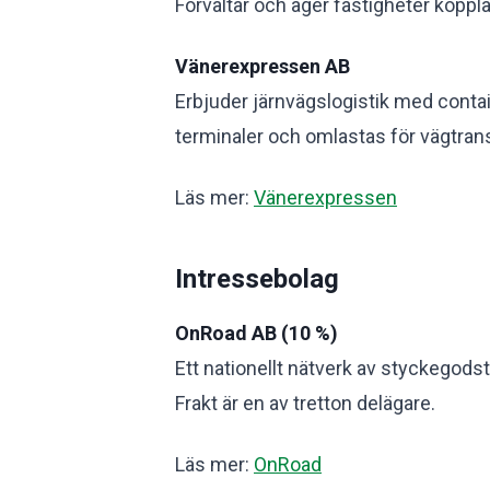
Förvaltar och äger fastigheter koppla
Vänerexpressen AB
Erbjuder järnvägslogistik med contai
terminaler och omlastas för vägtran
Läs mer:
Vänerexpressen
Intressebolag
OnRoad AB (10 %)
Ett nationellt nätverk av styckegods
Frakt är en av tretton delägare.
Läs mer:
OnRoad