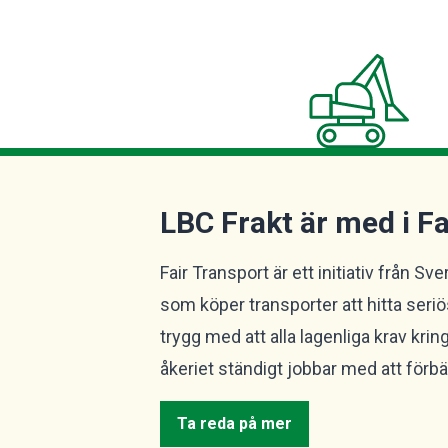
LBC Frakt är med i F
Fair Transport är ett initiativ från S
som köper transporter att hitta seri
trygg med att alla lagenliga krav krin
åkeriet ständigt jobbar med att förbät
Ta reda på mer