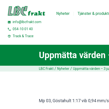
Nyheter
Tjänster & produkt
info@lbcfrakt.com
054-10 01 40
Track & Trace
Uppmätta värden –
/
/
LBC Frakt
Nyheter
Uppmätta värden – 3 jul
Mp 03, Göstahult 1:17 vib 0,94 mm/s 