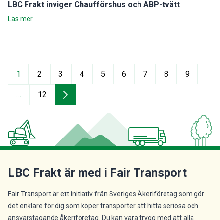
LBC Frakt inviger Chaufförshus och ABP-tvätt
Läs mer
1
2
3
4
5
6
7
8
9
…
12
LBC Frakt är med i Fair Transport
Fair Transport är ett initiativ från Sveriges Åkeriföretag som gör
det enklare för dig som köper transporter att hitta seriösa och
ansvarstagande åkeriföretag. Du kan vara trygg med att alla