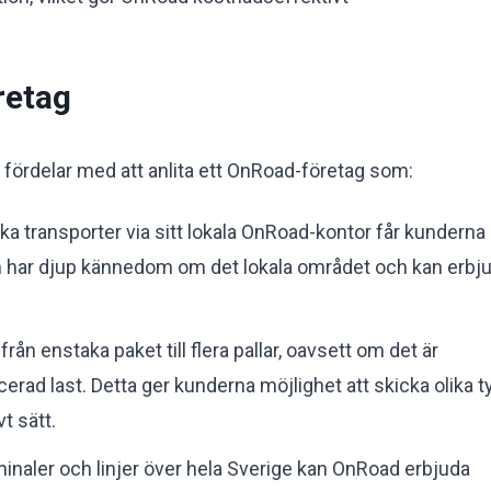
retag
a fördelar med att anlita ett OnRoad-företag som:
ka transporter via sitt lokala OnRoad-kontor får kunderna
 har djup kännedom om det lokala området och kan erbj
från enstaka paket till flera pallar, oavsett om det är
erad last. Detta ger kunderna möjlighet att skicka olika t
t sätt.
minaler och linjer över hela Sverige kan OnRoad erbjuda