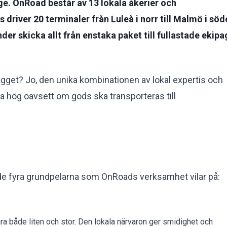
ge. OnRoad består av 13 lokala åkerier och
river 20 terminaler från Luleå i norr till Malmö i söd
 skicka allt från enstaka paket till fullastade ekipa
gget? Jo, den unika kombinationen av lokal expertis och
ika hög oavsett om gods ska transporteras till
e fyra grundpelarna som OnRoads verksamhet vilar på:
a både liten och stor. Den lokala närvaron ger smidighet och