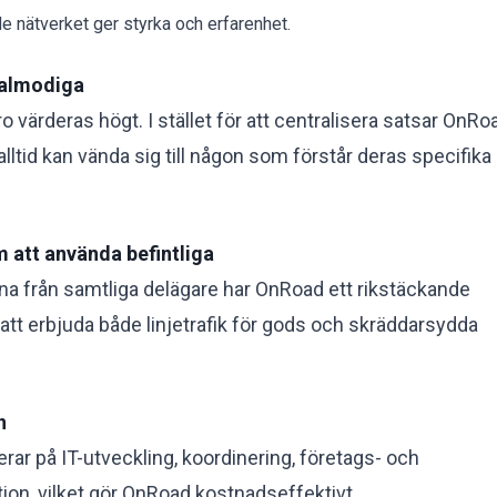
 nätverket ger styrka och erfarenhet.
malmodiga
o värderas högt. I stället för att centralisera satsar OnRo
alltid kan vända sig till någon som förstår deras specifika
m att använda befintliga
a från samtliga delägare har OnRoad ett rikstäckande
 att erbjuda både linjetrafik för gods och skräddarsydda
n
erar på IT-utveckling, koordinering, företags- och
on, vilket gör OnRoad kostnadseffektivt