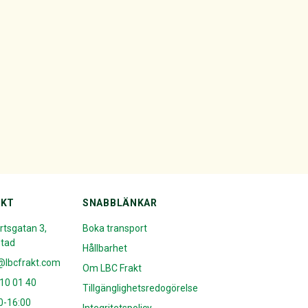
AKT
SNABBLÄNKAR
rtsgatan 3,
Boka transport
stad
Hållbarhet
@lbcfrakt.com
Om LBC Frakt
10 01 40
Tillgänglighetsredogörelse
0-16:00