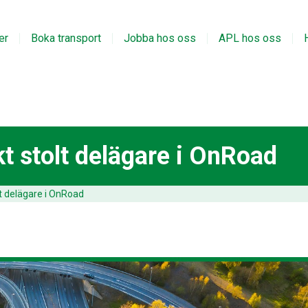
er
Boka transport
Jobba hos oss
APL hos oss
kt stolt delägare i OnRoad
lt delägare i OnRoad