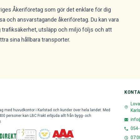
veriges Åkeriföretag som gör det enklare för dig
ösa och ansvarstagande åkeriföretag. Du kan vara
g trafiksäkerhet, utsläpp och miljö följs och att
tra sina hållbara transporter.
KONT
Lova
tag med huvudkontor i Karlstad och kunder över hela landet. Med
Karl
400 personer kan LBC Frakt erbjuda allt från bygg- och
info
.
054-
07:0