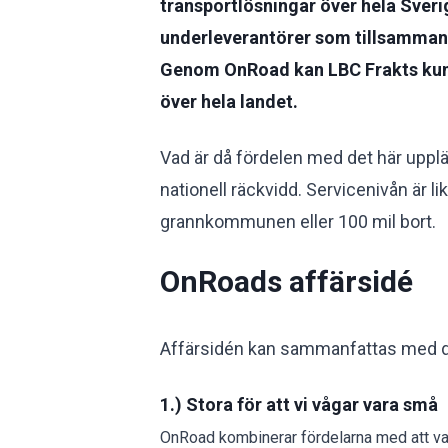
transportlösningar över hela Sveri
underleverantörer som tillsammans d
Genom OnRoad kan LBC Frakts kunder
över hela landet.
Vad är då fördelen med det här upplä
nationell räckvidd. Servicenivån är l
grannkommunen eller 100 mil bort.
OnRoads affärsidé
Affärsidén kan sammanfattas med d
1.) Stora för att vi vågar vara små
OnRoad kombinerar fördelarna med att var