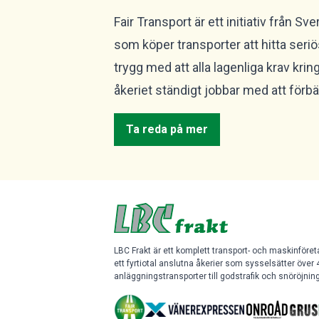
Fair Transport är ett initiativ från S
som köper transporter att hitta seri
trygg med att alla lagenliga krav krin
åkeriet ständigt jobbar med att förbät
Ta reda på mer
LBC Frakt är ett komplett transport- och maskinföre
ett fyrtiotal anslutna åkerier som sysselsätter över 
anläggningstransporter till godstrafik och snöröjning