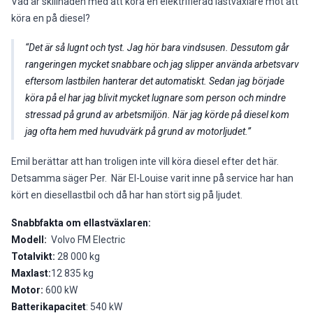
Vad är skillnaden med att köra en elektrifierad lastväxlare mot att
köra en på diesel?
Det är så lugnt och tyst. Jag hör bara vindsusen. Dessutom går
rangeringen mycket snabbare och jag slipper använda arbetsvarv
eftersom lastbilen hanterar det automatiskt. Sedan jag började
köra på el har jag blivit mycket lugnare som person och mindre
stressad på grund av arbetsmiljön. När jag körde på diesel kom
jag ofta hem med huvudvärk på grund av motorljudet.
Emil berättar att han troligen inte vill köra diesel efter det här.
Detsamma säger Per. När El-Louise varit inne på service har han
kört en diesellastbil och då har han stört sig på ljudet.
Snabbfakta om ellastväxlaren:
Modell:
Volvo FM Electric
Totalvikt:
28 000 kg
Maxlast:
12 835 kg
Motor:
600 kW
Batterikapacitet
: 540 kW