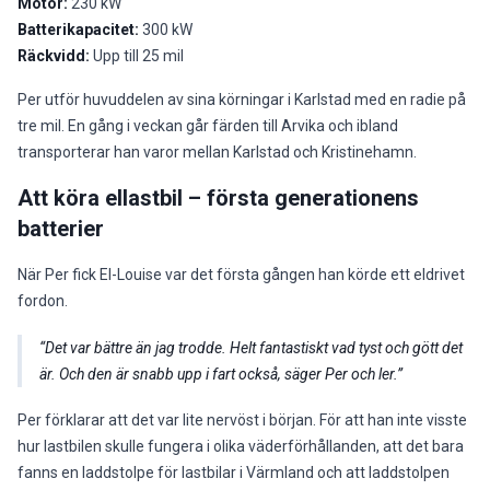
Motor:
230 kW
Batterikapacitet:
300 kW
Räckvidd:
Upp till 25 mil
Per utför huvuddelen av sina körningar i Karlstad med en radie på
tre mil. En gång i veckan går färden till Arvika och ibland
transporterar han varor mellan Karlstad och Kristinehamn.
Att köra ellastbil – första generationens
batterier
När Per fick El-Louise var det första gången han körde ett eldrivet
fordon.
Det var bättre än jag trodde. Helt fantastiskt vad tyst och gött det
är. Och den är snabb upp i fart också, säger Per och ler.
Per förklarar att det var lite nervöst i början. För att han inte visste
hur lastbilen skulle fungera i olika väderförhållanden, att det bara
fanns en laddstolpe för lastbilar i Värmland och att laddstolpen