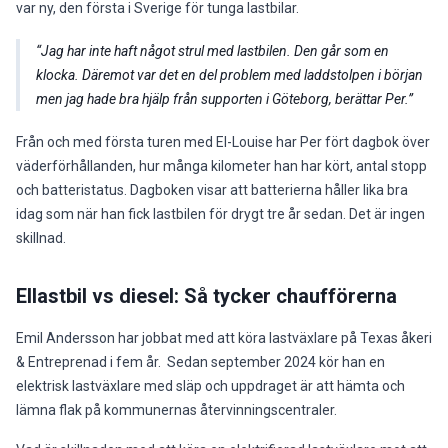
var ny, den första i Sverige för tunga lastbilar.
Jag har inte haft något strul med lastbilen. Den går som en
klocka. Däremot var det en del problem med laddstolpen i början
men jag hade bra hjälp från supporten i Göteborg, berättar Per.
Från och med första turen med El-Louise har Per fört dagbok över
väderförhållanden, hur många kilometer han har kört, antal stopp
och batteristatus. Dagboken visar att batterierna håller lika bra
idag som när han fick lastbilen för drygt tre år sedan. Det är ingen
skillnad.
Ellastbil vs diesel: Så tycker chaufförerna
Emil Andersson har jobbat med att köra lastväxlare på Texas åkeri
& Entreprenad i fem år. Sedan september 2024 kör han en
elektrisk lastväxlare med släp och uppdraget är att hämta och
lämna flak på kommunernas återvinningscentraler.