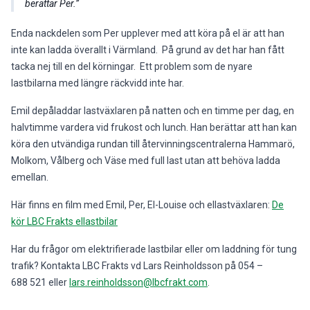
berättar Per.
Enda nackdelen som Per upplever med att köra på el är att han
inte kan ladda överallt i Värmland. På grund av det har han fått
tacka nej till en del körningar. Ett problem som de nyare
lastbilarna med längre räckvidd inte har.
Emil depåladdar lastväxlaren på natten och en timme per dag, en
halvtimme vardera vid frukost och lunch. Han berättar att han kan
köra den utvändiga rundan till återvinningscentralerna Hammarö,
Molkom, Vålberg och Väse med full last utan att behöva ladda
emellan.
Här finns en film med Emil, Per, El-Louise och ellastväxlaren:
De
kör LBC Frakts ellastbilar
Har du frågor om elektrifierade lastbilar eller om laddning för tung
trafik? Kontakta LBC Frakts vd Lars Reinholdsson på 054 –
688 521 eller
lars.reinholdsson@lbcfrakt.com
.