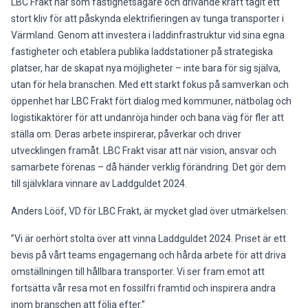
LBC Frakt har som fastighetsägare och drivande kraft tagit ett
stort kliv för att påskynda elektrifieringen av tunga transporter i
Värmland. Genom att investera i laddinfrastruktur vid sina egna
fastigheter och etablera publika laddstationer på strategiska
platser, har de skapat nya möjligheter – inte bara för sig själva,
utan för hela branschen. Med ett starkt fokus på samverkan och
öppenhet har LBC Frakt fört dialog med kommuner, nätbolag och
logistikaktörer för att undanröja hinder och bana väg för fler att
ställa om. Deras arbete inspirerar, påverkar och driver
utvecklingen framåt. LBC Frakt visar att när vision, ansvar och
samarbete förenas – då händer verklig förändring. Det gör dem
till självklara vinnare av Laddguldet 2024.
Anders Lööf, VD för LBC Frakt, är mycket glad över utmärkelsen:​
”Vi är oerhört stolta över att vinna Laddguldet 2024. Priset är ett
bevis på vårt teams engagemang och hårda arbete för att driva
omställningen till hållbara transporter. Vi ser fram emot att
fortsätta vår resa mot en fossilfri framtid och inspirera andra
inom branschen att följa efter.”