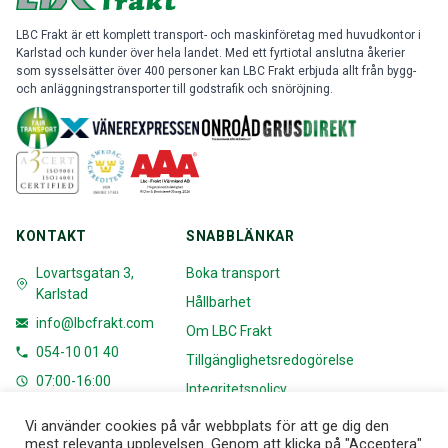
LBC Frakt är ett komplett transport- och maskinföretag med huvudkontor i
Karlstad och kunder över hela landet. Med ett fyrtiotal anslutna åkerier
som sysselsätter över 400 personer kan LBC Frakt erbjuda allt från bygg-
och anläggningstransporter till godstrafik och snöröjning.
KONTAKT
SNABBLÄNKAR
Lovartsgatan 3,
Boka transport
Karlstad
Hållbarhet
info@lbcfrakt.com
Om LBC Frakt
054-10 01 40
Tillgänglighetsredogörelse
07:00-16:00
Integritetspolicy
Vi använder cookies på vår webbplats för att ge dig den
Facebook
mest relevanta upplevelsen. Genom att klicka på "Acceptera"